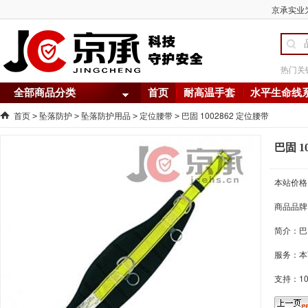
京承实业为
热门关
全部商品分类
首页
耐高温手套
水平生命线
首页
坠落防护
坠落防护用品
定位腰带
巴固 1002862 定位腰带
>
>
>
>
巴固 1
本站价格
商品品牌
简介：
巴
服务：本
支持：1