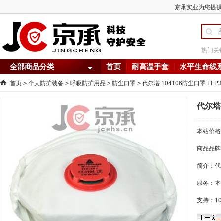
京承实业为您提供 
热门关
全部商品分类
首页
耐高温手套
水平生命线
首页
个人防护装备
呼吸防护用品
防尘口罩
代尔塔 104106防尘口罩 FF
>
>
>
>
代尔塔 
本站价格
商品品牌
简介：
代
服务：本
支持：1