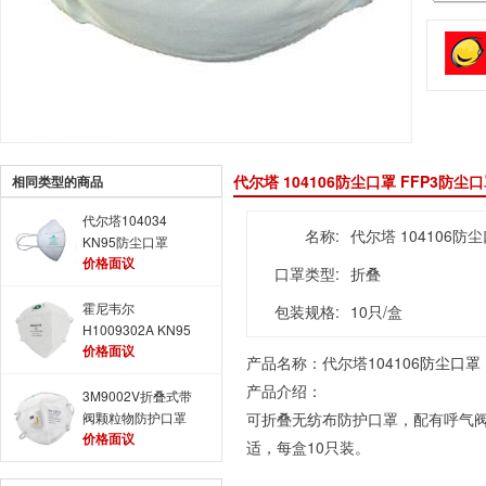
代尔塔 104106防尘口罩 FFP3防尘
相同类型的商品
代尔塔104034
名称:
代尔塔 104106防
KN95防尘口罩
价格面议
WM1195BH 耳带式
口罩类型:
折叠
霍尼韦尔
包装规格:
10只/盒
H1009302A KN95
价格面议
防尘口罩 折叠头带
产品名称：代尔塔104106
防尘口罩
式防尘口罩
产品介绍：
3M9002V折叠式带
阀颗粒物防护口罩
可折叠无纺布防护口罩，配有呼气阀
价格面议
适，每盒10只装。