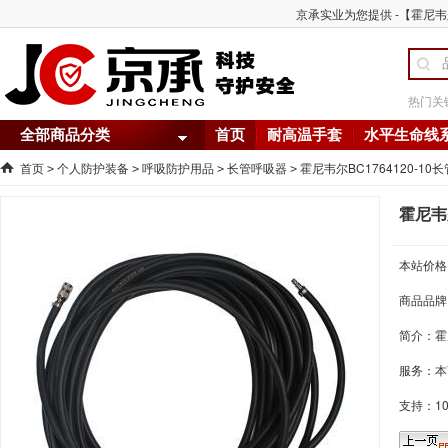
京承实业为您提供 -【霍尼韦尔B
热门关
全部商品分类
首页
耐高温手套
水平生命线
首页
个人防护装备
呼吸防护用品
长管呼吸器
霍尼韦尔BC1764120-10长
>
>
>
>
霍尼韦尔
本站价格
商品品牌
简介：
霍
服务：本
支持：1