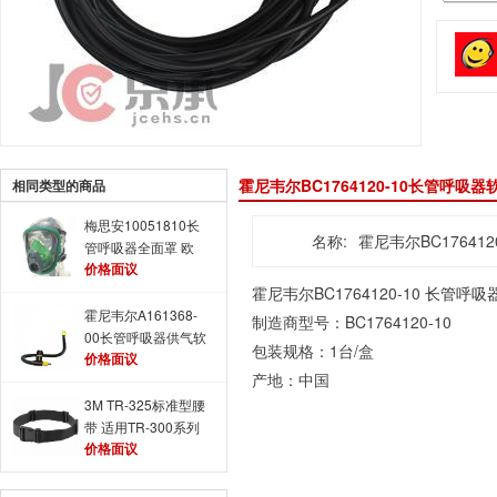
霍尼韦尔BC1764120-10长管呼吸器软
相同类型的商品
梅思安10051810长
名称:
霍尼韦尔BC17641
管呼吸器全面罩 欧
价格面议
风全面罩（配气管）
霍尼韦尔BC1764120-10
长管呼吸
霍尼韦尔A161368-
制造商型号：BC1764120-10
00长管呼吸器供气软
包装规格：1台/盒
价格面议
管 中压气源系统配
产地：中国
件
3M TR-325标准型腰
带 适用TR-300系列
价格面议
电动送风