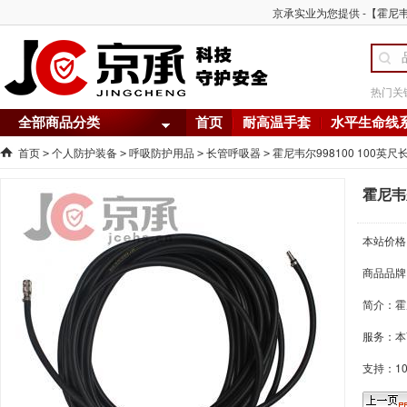
京承实业为您提供 -【霍尼韦尔
热门关
全部商品分类
首页
耐高温手套
水平生命线
首页
个人防护装备
呼吸防护用品
长管呼吸器
霍尼韦尔998100 100英
>
>
>
>
霍尼韦尔
本站价格
商品品牌
简介：
霍
服务：本
支持：1