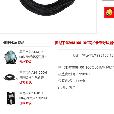
霍尼韦尔998100 100英尺长管呼吸器
相同类型的商品
霍尼韦尔A133130-
名称:
霍尼韦尔998100
00长管呼吸器送风头
价格面议
盔
霍尼韦尔998100 100英尺
长管呼吸
霍尼韦尔A161255长
制造商型号：998100
管呼吸器供气软管
包装规格：1台/盒
价格面议
（30米） 中压气源
产地：国产
配件
霍尼韦尔A150103-
00电动送风长管呼吸
价格面议
器