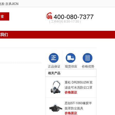
发-京承JICN
400-080-7377
( 工作时间 8:30-17:30 )
系我们
正品保证
现货供应
价格优势
相关产品
重松 DR28SU2W 双
滤盒可水洗防尘口罩
价格面议
防尘面具 可水洗循
环使用防尘面具
思创ST-1060橡胶半
面罩防尘面具
价格面议