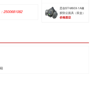
思创ST-M60X-1A橡
Q：2500681082
胶防尘面具（双盒）
价格面议
/箱