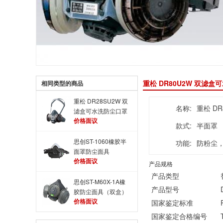
重松 DR80U2W 双滤
相同类型的商品
重松 DR28SU2W 双
名称:
重松 D
滤盒可水洗防尘口罩
价格面议
防尘面具 可水洗循
款式:
半面罩
环使用防尘面具
思创ST-1060橡胶半
功能:
防粉尘
面罩防尘面具
价格面议
产品规格
产品类型
思创ST-M60X-1A橡
产品型号
胶防尘面具（双盒）
价格面议
国家鉴定标准
国家鉴定合格编号