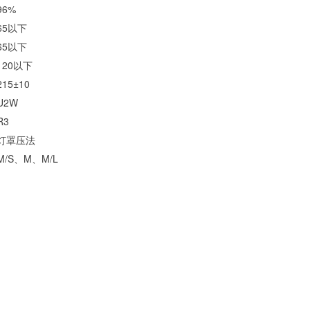
96%
65以下
65以下
120以下
15±10
U2W
R3
灯罩压法
M/S、M、M/L