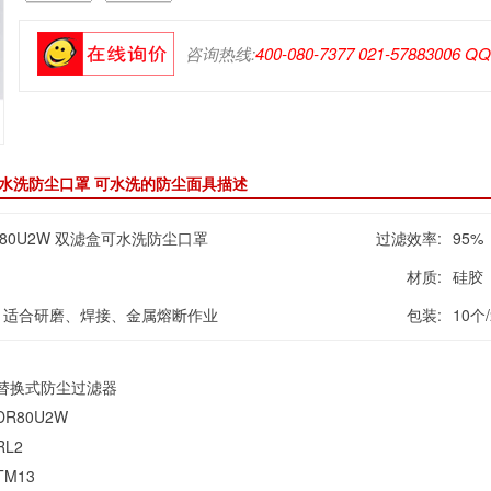
咨询热线:
400-080-7377 021-57883006 Q
盒可水洗防尘口罩 可水洗的防尘面具描述
R80U2W 双滤盒可水洗防尘口罩
过滤效率:
95%
材质:
硅胶
，适合研磨、焊接、金属熔断作业
包装:
10个
替换式防尘过滤器
DR80U2W
RL2
TM13