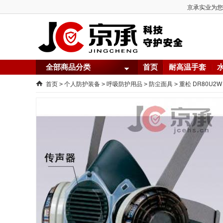
京承实业为您提
全部商品分类
首页
耐高温手套
首页
个人防护装备
呼吸防护用品
防尘面具
重松 DR80U
>
>
>
>