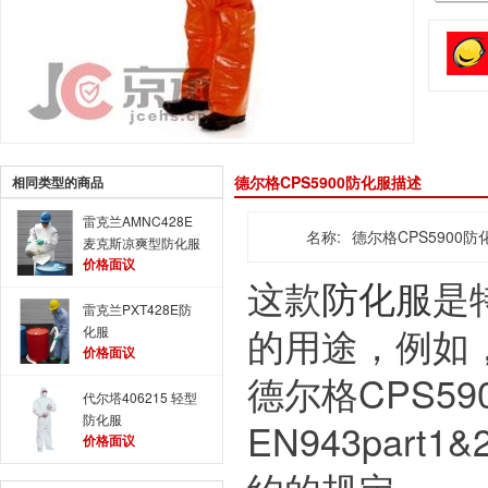
德尔格CPS5900防化服描述
相同类型的商品
雷克兰AMNC428E
名称:
德尔格CPS5900防
麦克斯凉爽型防化服
价格面议
这款
防化服
是
雷克兰PXT428E防
的用途，例如
化服
价格面议
德尔格CPS59
代尔塔406215 轻型
防化服
EN943par
价格面议