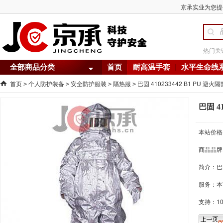
京承实业为您提供 
热门关
全部商品分类
首页
耐高温手套
水平生命线
首页
个人防护装备
安全防护服装
隔热服
巴固 410233442 B1 PU 避火
>
>
>
>
巴固 4
本站价格
商品品牌
简介：
巴
服务：本
支持：1