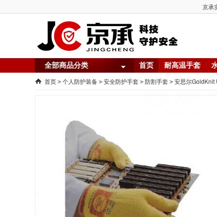
京承实
全部商品分类
首页
耐高温手套
首页
个人防护装备
安全防护手套
防割手套
安思尔GoldKnit 
>
>
>
>