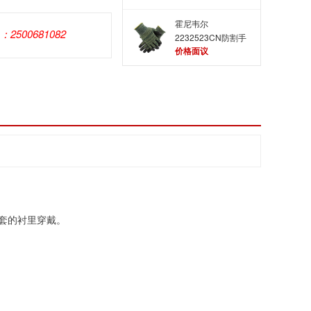
霍尼韦尔
Q：2500681082
2232523CN防割手
价格面议
套
套的衬里穿戴。