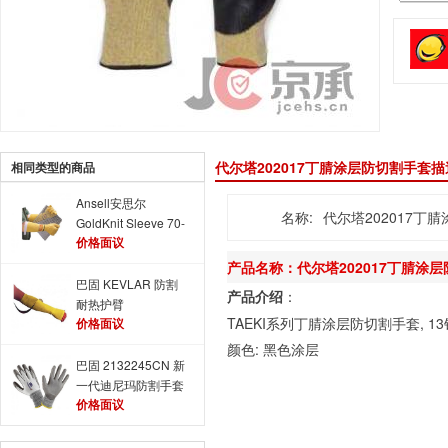
代尔塔202017丁腈涂层防切割手套描
相同类型的商品
Ansell安思尔
名称:
代尔塔202017丁
GoldKnit Sleeve 70-
价格面议
138抗割手套
产品名称：代尔塔202017丁腈涂
巴固 KEVLAR 防割
产品介绍
：
耐热护臂
TAEKI系列丁腈涂层防切割手套,
价格面议
4402835CN
颜色: 黑色涂层
巴固 2132245CN 新
一代迪尼玛防割手套
价格面议