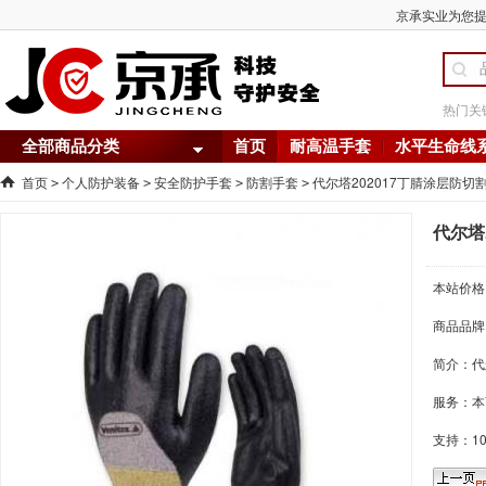
京承实业为您提供
热门关
全部商品分类
首页
耐高温手套
水平生命线
首页
个人防护装备
安全防护手套
防割手套
代尔塔202017丁腈涂层防切
>
>
>
>
代尔塔
本站价格
商品品牌
简介：
代
服务：本
支持：1