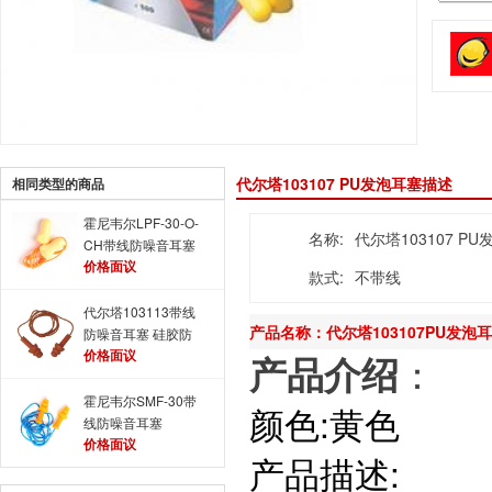
代尔塔103107 PU发泡耳塞描述
相同类型的商品
霍尼韦尔LPF-30-O-
名称:
代尔塔103107 P
CH带线防噪音耳塞
价格面议
Max-Lite降噪隔音耳
款式:
不带线
塞
代尔塔103113带线
产品名称：代尔塔103107PU发泡
防噪音耳塞 硅胶防
价格面议
噪耳塞
：
产品介绍
霍尼韦尔SMF-30带
颜色:黄色
线防噪音耳塞
价格面议
SmartFit降噪隔音耳
产品描述:
塞