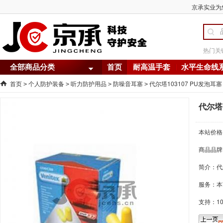
京承实业为您
热门关
全部商品分类
首页
耐高温手套
水平生命线
首页
个人防护装备
听力防护用品
防噪音耳塞
代尔塔103107 PU发泡耳塞
>
>
>
>
代尔塔1
本站价格
商品品牌
简介：
代
服务：本
支持：1