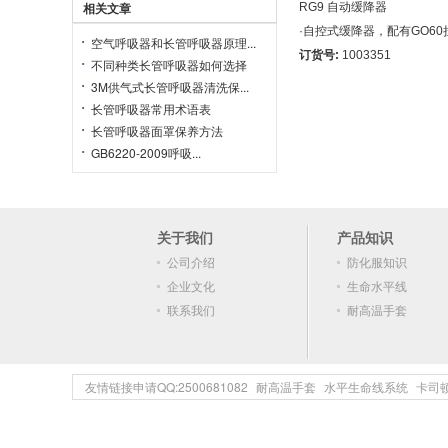
相关文章
RG9 自动缓降器
·自控式缓降器，配有GO60
空气呼吸器和长管呼吸器原理...
订货号:
1003351
不同种类长管呼吸器如何选择
3M供气式长管呼吸器清洗保...
长管呼吸器常用术语表
长管呼吸器面罩保养方法
GB6220-2009呼吸...
关于我们
产品知识
公司介绍
防化服知识
企业文化
生命水平线
联系我们
耐高温手套
友情链接申请QQ:2500681082
耐高温手套
水平生命线系统
卡司