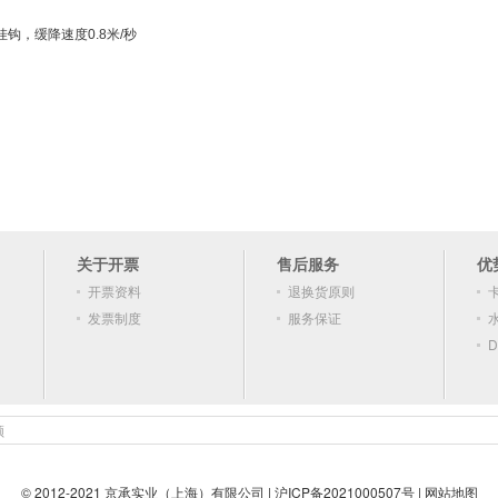
挂钩，缓降速度0.8米/秒
关于开票
售后服务
优
开票资料
退换货原则
发票制度
服务保证
D
顿
© 2012-2021 京承实业（上海）有限公司 |
沪ICP备2021000507号
|
网站地图