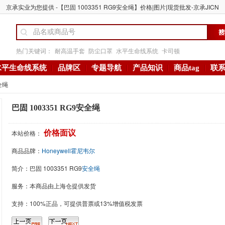
京承实业为您提供 -【巴固 1003351 RG9安全绳】价格|图片|现货批发-京承JICN
热门关键词：
耐高温手套
防尘口罩
水平生命线系统
卡司顿
水平生命线系统
品牌区
专题导航
产品知识
商品tag
联
全绳
巴固 1003351 RG9安全绳
本站价格：
价格面议
商品品牌：
Honeywell霍尼韦尔
简介：
巴固 1003351 RG9
安全绳
服务：本商品由上海仓提供发货
支持：100%正品，可提供普票或13%增值税发票