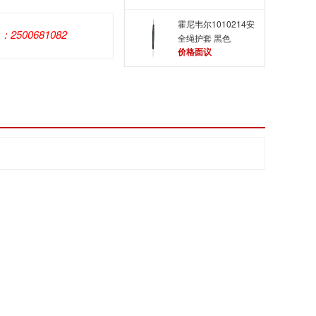
霍尼韦尔1010214安
Q：2500681082
全绳护套 黑色
价格面议