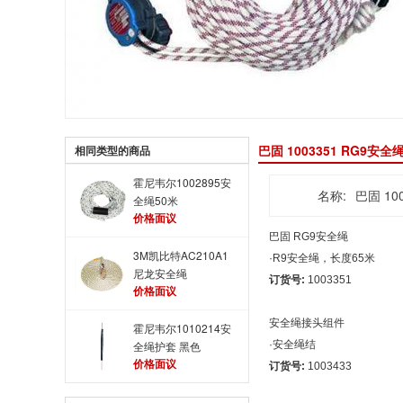
巴固 1003351 RG9安全
相同类型的商品
霍尼韦尔1002895安
名称:
巴固 10
全绳50米
价格面议
巴固 RG9
安全绳
3M凯比特AC210A1
·R9
安全绳
，长度65米
尼龙安全绳
订货号:
1003351
价格面议
安全绳
接头组件
霍尼韦尔1010214安
全绳护套 黑色
·
安全绳
结
价格面议
订货号:
1003433