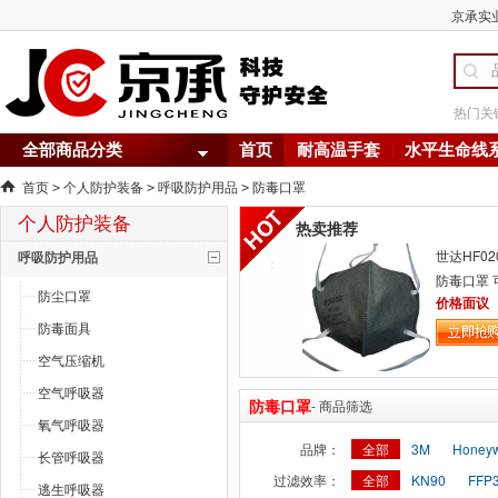
京承实业
热门关
全部商品分类
首页
耐高温手套
水平生命线
首页
个人防护装备
呼吸防护用品
防毒口罩
>
>
>
个人防护装备
热卖推荐
世达HF020
呼吸防护用品
防毒口罩 
防尘口罩
气及酸性
价格面议
防毒面具
空气压缩机
空气呼吸器
防毒口罩
- 商品筛选
氧气呼吸器
品牌：
全部
3M
Honey
长管呼吸器
过滤效率：
全部
KN90
FFP
逃生呼吸器