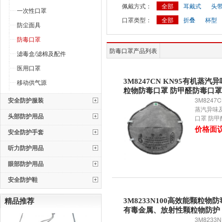
佩戴方式：
全部
耳戴式
头
一次性口罩
口罩类型：
全部
折叠
杯型
防尘面具
防毒口罩
防毒口罩产品列表
滤毒盒/滤棉及配件
医用口罩
3M8247CN KN95有机蒸汽
移动供气源
粒物防毒口罩 防甲醛防毒口罩
安全防护服装
3M8247
蒸汽异味
头部防护用品
口罩 防
价格面
安全防护手套
听力防护用品
眼部防护用品
安全防护鞋
3M8233N100高效能颗粒物
精品推荐
有毒金属、放射性颗粒物防护
3M8233