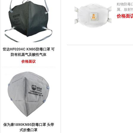
粒物防毒
属、放射
价格面
世达HF0204C KN95防毒口罩 可
防有机蒸气及酸性气体
价格面议
保为康1890KN95防毒口罩 头带
式折叠口罩