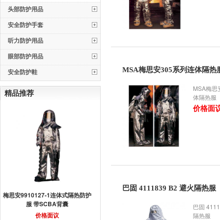
头部防护用品
安全防护手套
听力防护用品
眼部防护用品
MSA梅思安305系列连体隔热
安全防护鞋
MSA梅思
精品推荐
体隔热服
价格面
巴固 4111839 B2 避火隔热服
梅思安9910127-1连体式隔热防护
服 带SCBA背囊
巴固 4111
价格面议
隔热服