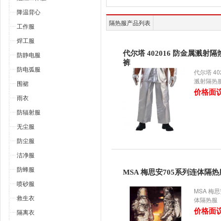
降温背心
隔热服产品列表
工作服
焊工服
代尔塔 402016 防金属溅射
防静电服
裤
防电弧服
代尔塔 40
溅射隔热
围裙
价格面
雨衣
防辐射服
无尘服
防尘服
洁净服
防蜂服
MSA 梅思安705系列连体隔热
喷砂服
MSA 梅
救生衣
体隔热服
价格面
隔离衣