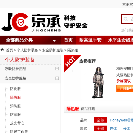
京承实
热门关
全部商品分类
首页
耐高温手套
水平生命线
首页
个人防护装备
安全防护服装
隔热服
>
>
>
个人防护装备
热卖推荐
梅思安991
呼吸防护用品
式隔热防护
安全防护服装
背囊
价格面议
防化服
隔热服
消防服
隔热服
- 商品筛选
防寒服
品牌：
全部
Honeywell
反光背心
款式：
全部
连体
分体
阻燃工作服